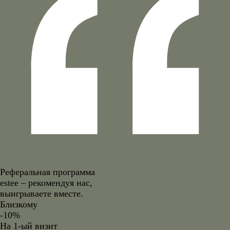
Реферальная программа
estee – рекомендуя нас,
выигрываете вместе.
Близкому
-10%
На 1-ый визит