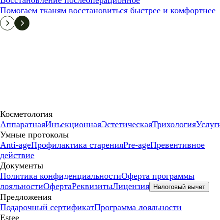
Восстановление послеоперационное
Помогаем тканям восстановиться быстрее и комфортнее
Косметология
Аппаратная
Инъекционная
Эстетическая
Трихология
Услуг
Умные протоколы
Anti-age
Профилактика старения
Pre-age
Превентивное
действие
Документы
Политика конфиденциальности
Оферта программы
лояльности
Оферта
Реквизиты
Лицензия
Налоговый вычет
Предложения
Подарочный сертификат
Программа лояльности
Estee