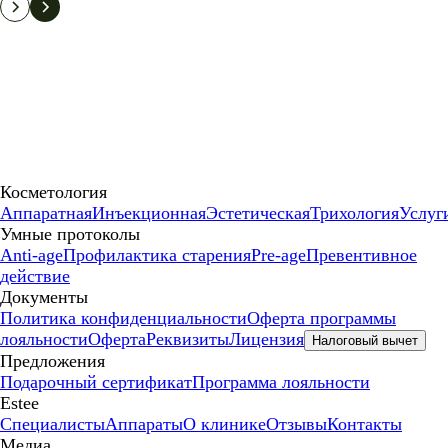
Косметология
Аппаратная
Инъекционная
Эстетическая
Трихология
Услуг
Умные протоколы
Anti-age
Профилактика старения
Pre-age
Превентивное
действие
Документы
Политика конфиденциальности
Оферта программы
лояльности
Оферта
Реквизиты
Лицензия
Налоговый вычет
Предложения
Подарочный сертификат
Программа лояльности
Estee
Специалисты
Аппараты
О клинике
Отзывы
Контакты
Медиа