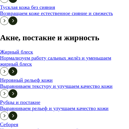
Тусклая кожа без сияния
Возвращаем коже естественное сияние и свежесть
Акне, постакне и жирность
Жирный блеск
Нормализуем работу сальных желёз и уменьшаем
жирный блеск
Неровный рельеф кожи
Выравниваем текстуру и улучшаем качество кожи
Рубцы и постакне
Выравниваем рельеф и улучшаем качество кожи
Себорея