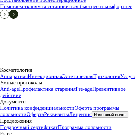
Восстановление послеоперационное
Помогаем тканям восстановиться быстрее и комфортнее
Косметология
Аппаратная
Инъекционная
Эстетическая
Трихология
Услуг
Умные протоколы
Anti-age
Профилактика старения
Pre-age
Превентивное
действие
Документы
Политика конфиденциальности
Оферта программы
лояльности
Оферта
Реквизиты
Лицензия
Налоговый вычет
Предложения
Подарочный сертификат
Программа лояльности
Estee