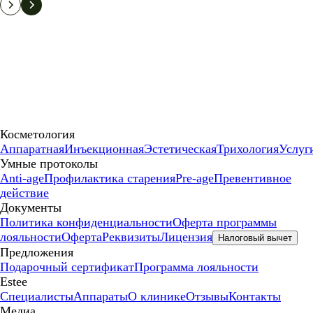
Косметология
Аппаратная
Инъекционная
Эстетическая
Трихология
Услуг
Умные протоколы
Anti-age
Профилактика старения
Pre-age
Превентивное
действие
Документы
Политика конфиденциальности
Оферта программы
лояльности
Оферта
Реквизиты
Лицензия
Налоговый вычет
Предложения
Подарочный сертификат
Программа лояльности
Estee
Специалисты
Аппараты
О клинике
Отзывы
Контакты
Медиа