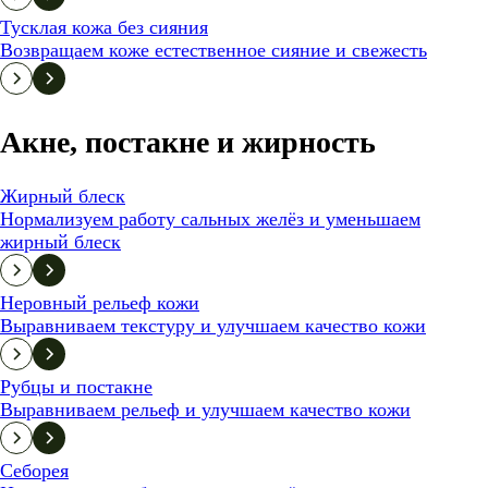
Тусклая кожа без сияния
Возвращаем коже естественное сияние и свежесть
Акне, постакне и жирность
Жирный блеск
Нормализуем работу сальных желёз и уменьшаем
жирный блеск
Неровный рельеф кожи
Выравниваем текстуру и улучшаем качество кожи
Рубцы и постакне
Выравниваем рельеф и улучшаем качество кожи
Себорея