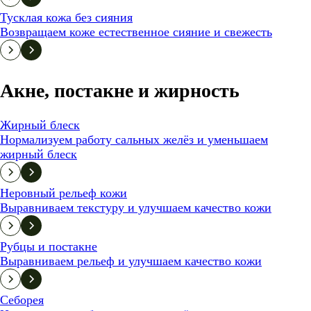
Тусклая кожа без сияния
Возвращаем коже естественное сияние и свежесть
Акне, постакне и жирность
Жирный блеск
Нормализуем работу сальных желёз и уменьшаем
жирный блеск
Неровный рельеф кожи
Выравниваем текстуру и улучшаем качество кожи
Рубцы и постакне
Выравниваем рельеф и улучшаем качество кожи
Себорея