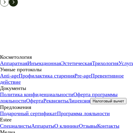
Косметология
Аппаратная
Инъекционная
Эстетическая
Трихология
Услуг
Умные протоколы
Anti-age
Профилактика старения
Pre-age
Превентивное
действие
Документы
Политика конфиденциальности
Оферта программы
лояльности
Оферта
Реквизиты
Лицензия
Налоговый вычет
Предложения
Подарочный сертификат
Программа лояльности
Estee
Специалисты
Аппараты
О клинике
Отзывы
Контакты
Медиа