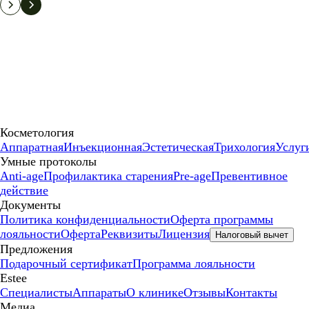
Косметология
Аппаратная
Инъекционная
Эстетическая
Трихология
Услуг
Умные протоколы
Anti-age
Профилактика старения
Pre-age
Превентивное
действие
Документы
Политика конфиденциальности
Оферта программы
лояльности
Оферта
Реквизиты
Лицензия
Налоговый вычет
Предложения
Подарочный сертификат
Программа лояльности
Estee
Специалисты
Аппараты
О клинике
Отзывы
Контакты
Медиа