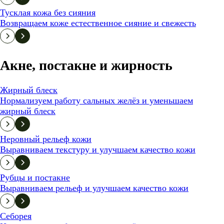
Тусклая кожа без сияния
Возвращаем коже естественное сияние и свежесть
Акне, постакне и жирность
Жирный блеск
Нормализуем работу сальных желёз и уменьшаем
жирный блеск
Неровный рельеф кожи
Выравниваем текстуру и улучшаем качество кожи
Рубцы и постакне
Выравниваем рельеф и улучшаем качество кожи
Себорея