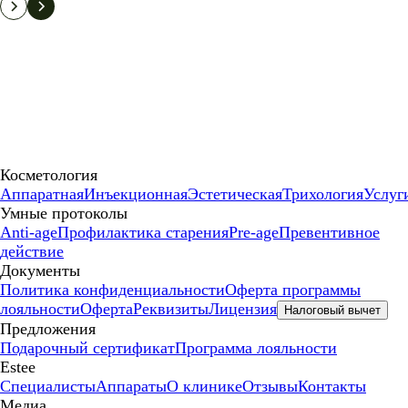
Косметология
Аппаратная
Инъекционная
Эстетическая
Трихология
Услуг
Умные протоколы
Anti-age
Профилактика старения
Pre-age
Превентивное
действие
Документы
Политика конфиденциальности
Оферта программы
лояльности
Оферта
Реквизиты
Лицензия
Налоговый вычет
Предложения
Подарочный сертификат
Программа лояльности
Estee
Специалисты
Аппараты
О клинике
Отзывы
Контакты
Медиа