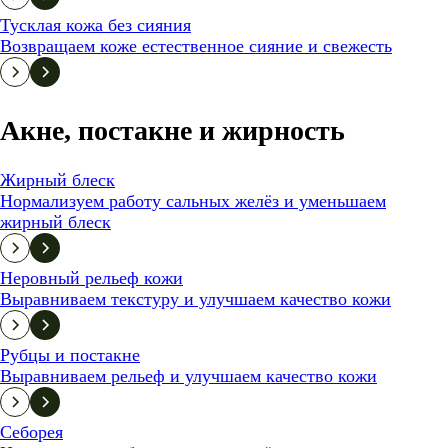
Тусклая кожа без сияния
Возвращаем коже естественное сияние и свежесть
Акне, постакне и жирность
Жирный блеск
Нормализуем работу сальных желёз и уменьшаем
жирный блеск
Неровный рельеф кожи
Выравниваем текстуру и улучшаем качество кожи
Рубцы и постакне
Выравниваем рельеф и улучшаем качество кожи
Себорея