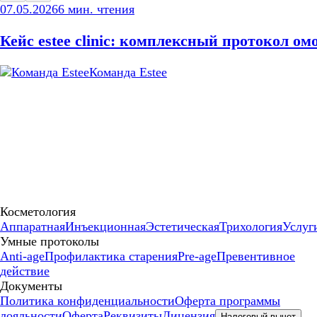
07.05.2026
6
мин. чтения
Кейс estee clinic: комплексный протокол о
Команда Estee
Косметология
Аппаратная
Инъекционная
Эстетическая
Трихология
Услуг
Умные протоколы
Anti-age
Профилактика старения
Pre-age
Превентивное
действие
Документы
Политика конфиденциальности
Оферта программы
лояльности
Оферта
Реквизиты
Лицензия
Налоговый вычет