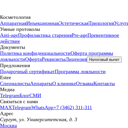
Косметология
Аппаратная
Инъекционная
Эстетическая
Трихология
Услуг
Умные протоколы
Anti-age
Профилактика старения
Pre-age
Превентивное
действие
Документы
Политика конфиденциальности
Оферта программы
лояльности
Оферта
Реквизиты
Лицензия
Налоговый вычет
Предложения
Подарочный сертификат
Программа лояльности
Estee
Специалисты
Аппараты
О клинике
Отзывы
Контакты
Медиа
Telegram
Блог
СМИ
Связаться с нами
MAX
Telegram
WhatsApp
+7 (3462) 311-311
Адрес
Сургут, ул. Университетская, д. 3
Москва