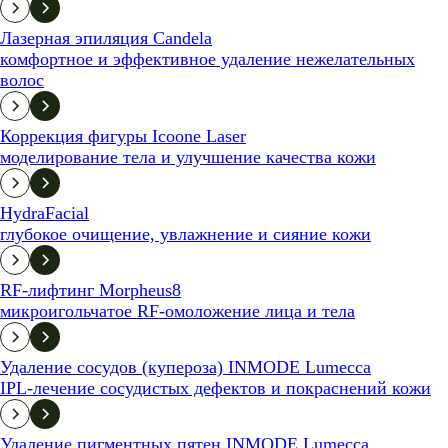
Лазерная эпиляция Candela
комфортное и эффективное удаление нежелательных
волос
Коррекция фигуры Icoone Laser
моделирование тела и улучшение качества кожи
HydraFacial
глубокое очищение, увлажнение и сияние кожи
RF-лифтинг Morpheus8
микроигольчатое RF-омоложение лица и тела
Удаление сосудов (купероза) INMODE Lumecca
IPL-лечение сосудистых дефектов и покраснений кожи
Удаление пигментных пятен INMODE Lumecca