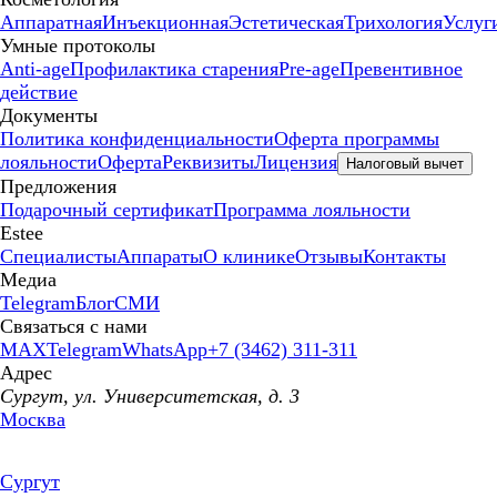
Аппаратная
Инъекционная
Эстетическая
Трихология
Услуг
Умные протоколы
Anti-age
Профилактика старения
Pre-age
Превентивное
действие
Документы
Политика конфиденциальности
Оферта программы
лояльности
Оферта
Реквизиты
Лицензия
Налоговый вычет
Предложения
Подарочный сертификат
Программа лояльности
Estee
Специалисты
Аппараты
О клинике
Отзывы
Контакты
Медиа
Telegram
Блог
СМИ
Связаться с нами
MAX
Telegram
WhatsApp
+7 (3462) 311-311
Адрес
Сургут, ул. Университетская, д. 3
Москва
Сургут