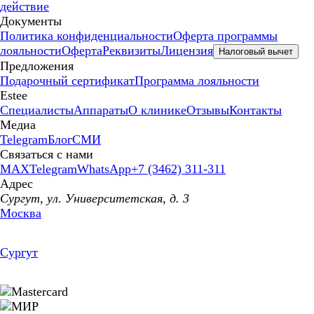
действие
Документы
Политика конфиденциальности
Оферта программы
лояльности
Оферта
Реквизиты
Лицензия
Налоговый вычет
Предложения
Подарочный сертификат
Программа лояльности
Estee
Специалисты
Аппараты
О клинике
Отзывы
Контакты
Медиа
Telegram
Блог
СМИ
Связаться с нами
MAX
Telegram
WhatsApp
+7 (3462) 311-311
Адрес
Сургут, ул. Университетская, д. 3
Москва
Сургут