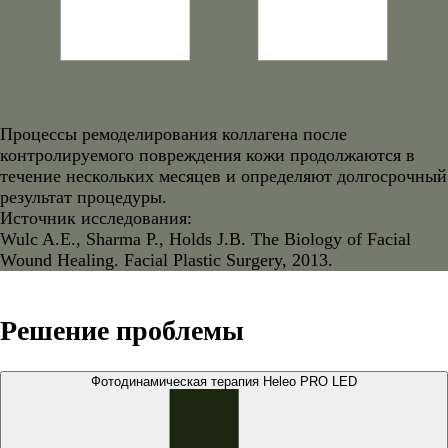
Процессы ремоделирования коллагена после
контролируемого повреждения кожи продолжаются в
течение нескольких месяцев и определяют долгосрочный
результат процедуры.
Источник исследования:
Wulc A.E., Sharma P., Holds J.B. The Biology of Facial
Wound Healing. Facial Plastic Surgery, 2013.
Решение проблемы
Фотодинамическая терапия Heleo PRO LED