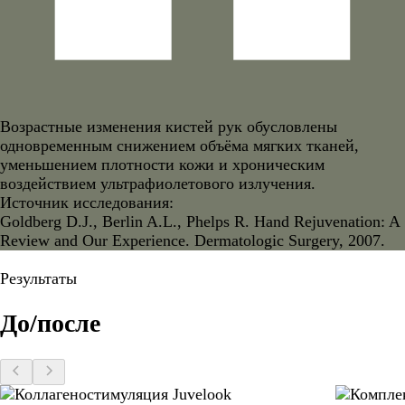
Возрастные изменения кистей рук обусловлены
одновременным снижением объёма мягких тканей,
уменьшением плотности кожи и хроническим
воздействием ультрафиолетового излучения.
Источник исследования:
Goldberg D.J., Berlin A.L., Phelps R. Hand Rejuvenation: A
Review and Our Experience. Dermatologic Surgery, 2007.
Результаты
До/после