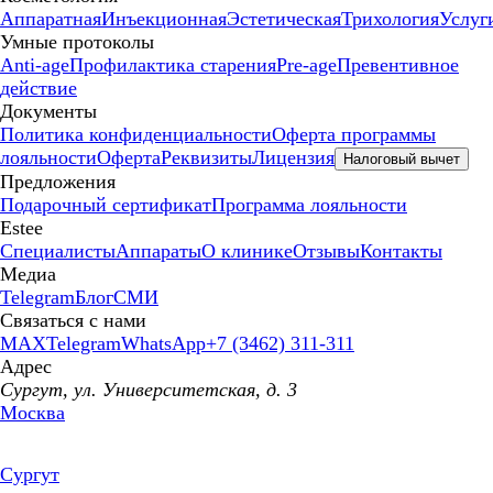
Аппаратная
Инъекционная
Эстетическая
Трихология
Услуг
Умные протоколы
Anti-age
Профилактика старения
Pre-age
Превентивное
действие
Документы
Политика конфиденциальности
Оферта программы
лояльности
Оферта
Реквизиты
Лицензия
Налоговый вычет
Предложения
Подарочный сертификат
Программа лояльности
Estee
Специалисты
Аппараты
О клинике
Отзывы
Контакты
Медиа
Telegram
Блог
СМИ
Связаться с нами
MAX
Telegram
WhatsApp
+7 (3462) 311-311
Адрес
Сургут, ул. Университетская, д. 3
Москва
Сургут