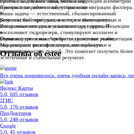
протоколы для восстановления кожи.
Работа с анатомией лица, мягкая коррекция асимметрии
и возрастных изменений, устранение миграции филлера.
Протокол по работе с качеством кожи
Наша задача — естественный, сбалансированный
результат без перегруженности и избыточности.
Комплексный протокол, в котором инъекционные и
аппаратные методики усиливают друг друга. Инъекции
Восстановление после пластических операций
восполняют гидрорезерв, стимулируют коллаген и
улучшают тон кожи. Аппараты уплотняют ткани,
После хирургии коже требуется грамотная реабилитация.
Отзывы
выравнивают рельеф и запускают глубокую
Мы ускоряем восстановление, снижаем отеки и
регенерацию.
улучшаем качество тканей. Это помогает получить более
Отзывы об estee
эстетичный и стабильный результат.
Все очень понравилось: очень удобная онлайн-запись, 
Яндекс Карты
5.0, 605 отзывов
2ГИС
5.0, 176 отзывов
ПроДокторов
5.0, 248 отзывов
Google
5.0, 45 отзывов