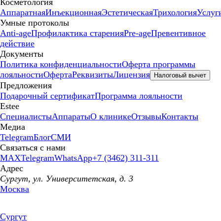
Косметология
Аппаратная
Инъекционная
Эстетическая
Трихология
Услуг
Умные протоколы
Anti-age
Профилактика старения
Pre-age
Превентивное
действие
Документы
Политика конфиденциальности
Оферта программы
лояльности
Оферта
Реквизиты
Лицензия
Налоговый вычет
Предложения
Подарочный сертификат
Программа лояльности
Estee
Специалисты
Аппараты
О клинике
Отзывы
Контакты
Медиа
Telegram
Блог
СМИ
Связаться с нами
MAX
Telegram
WhatsApp
+7 (3462) 311-311
Адрес
Сургут, ул. Университетская, д. 3
Москва
Сургут