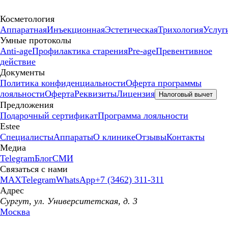
Косметология
Аппаратная
Инъекционная
Эстетическая
Трихология
Услуг
Умные протоколы
Anti-age
Профилактика старения
Pre-age
Превентивное
действие
Документы
Политика конфиденциальности
Оферта программы
лояльности
Оферта
Реквизиты
Лицензия
Налоговый вычет
Предложения
Подарочный сертификат
Программа лояльности
Estee
Специалисты
Аппараты
О клинике
Отзывы
Контакты
Медиа
Telegram
Блог
СМИ
Связаться с нами
MAX
Telegram
WhatsApp
+7 (3462) 311-311
Адрес
Сургут, ул. Университетская, д. 3
Москва