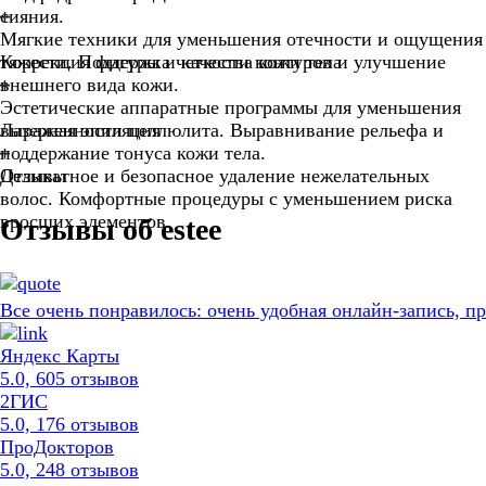
сияния.
Мягкие техники для уменьшения отечности и ощущения
тяжести. Поддержка четкости контуров и улучшение
Коррекция фигуры и качества кожи тела
внешнего вида кожи.
Эстетические аппаратные программы для уменьшения
выраженности целлюлита. Выравнивание рельефа и
Лазерная эпиляция
поддержание тонуса кожи тела.
Деликатное и безопасное удаление нежелательных
Отзывы
волос. Комфортные процедуры с уменьшением риска
вросших элементов.
Отзывы об estee
Все очень понравилось: очень удобная онлайн-запись, 
Яндекс Карты
5.0, 605 отзывов
2ГИС
5.0, 176 отзывов
ПроДокторов
5.0, 248 отзывов