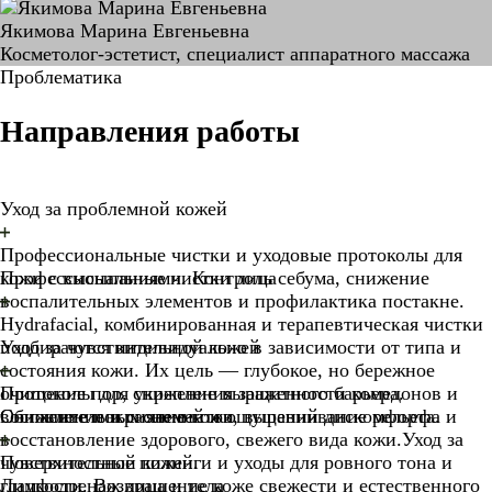
Якимова Марина Евгеньевна
Косметолог-эстетист, специалист аппаратного массажа
Проблематика
Направления работы
Уход за проблемной кожей
Профессиональные чистки и уходовые протоколы для
кожи с высыпаниями. Контроль себума, снижение
Профессиональные чистки лица
воспалительных элементов и профилактика постакне.
Hydrafacial, комбинированная и терапевтическая чистки
подбираются индивидуально в зависимости от типа и
Уход за чувствительной кожей
состояния кожи. Их цель — глубокое, но бережное
очищение пор, снижение выраженности комедонов и
Протоколы для укрепления защитного барьера.
воспалительных элементов, выравнивание рельефа и
Снижение покраснений и ощущений дискомфорта.
Обновление и сияние кожи
восстановление здорового, свежего вида кожи.Уход за
чувствительной кожей.
Поверхностные пилинги и уходы для ровного тона и
гладкости. Возвращение коже свежести и естественного
Лимфодренаж лица и тела