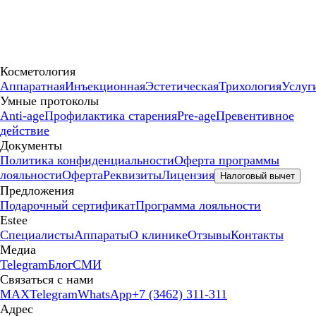
Косметология
Аппаратная
Инъекционная
Эстетическая
Трихология
Услуг
Умные протоколы
Anti-age
Профилактика старения
Pre-age
Превентивное
действие
Документы
Политика конфиденциальности
Оферта программы
лояльности
Оферта
Реквизиты
Лицензия
Налоговый вычет
Предложения
Подарочный сертификат
Программа лояльности
Estee
Специалисты
Аппараты
О клинике
Отзывы
Контакты
Медиа
Telegram
Блог
СМИ
Связаться с нами
MAX
Telegram
WhatsApp
+7 (3462) 311-311
Адрес