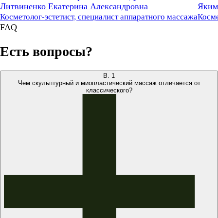
Литвиненко Екатерина Александровна
Яким
Косметолог-эстетист, специалист аппаратного массажа
Косме
FAQ
Есть вопросы?
В.
1
Чем скульптурный и миопластический массаж отличается от
классического?