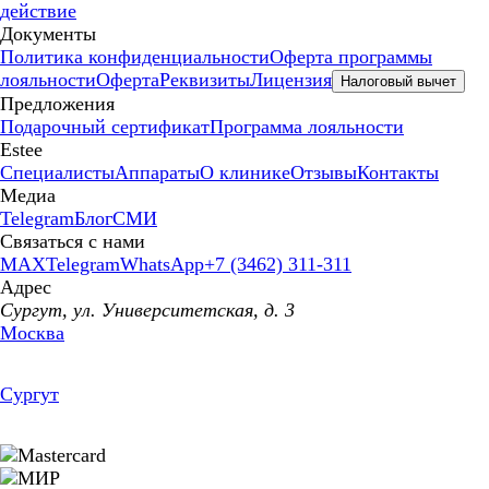
действие
Документы
Политика конфиденциальности
Оферта программы
лояльности
Оферта
Реквизиты
Лицензия
Налоговый вычет
Предложения
Подарочный сертификат
Программа лояльности
Estee
Специалисты
Аппараты
О клинике
Отзывы
Контакты
Медиа
Telegram
Блог
СМИ
Связаться с нами
MAX
Telegram
WhatsApp
+7 (3462) 311-311
Адрес
Сургут, ул. Университетская, д. 3
Москва
Сургут