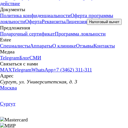
действие
Документы
Политика конфиденциальности
Оферта программы
лояльности
Оферта
Реквизиты
Лицензия
Налоговый вычет
Предложения
Подарочный сертификат
Программа лояльности
Estee
Специалисты
Аппараты
О клинике
Отзывы
Контакты
Медиа
Telegram
Блог
СМИ
Связаться с нами
MAX
Telegram
WhatsApp
+7 (3462) 311-311
Адрес
Сургут, ул. Университетская, д. 3
Москва
Сургут