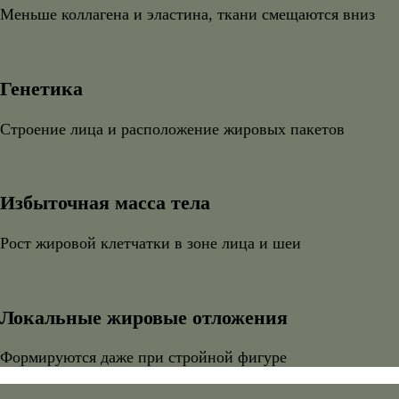
Меньше коллагена и эластина, ткани смещаются вниз
Генетика
Строение лица и расположение жировых пакетов
Избыточная масса тела
Рост жировой клетчатки в зоне лица и шеи
Локальные жировые отложения
Формируются даже при стройной фигуре