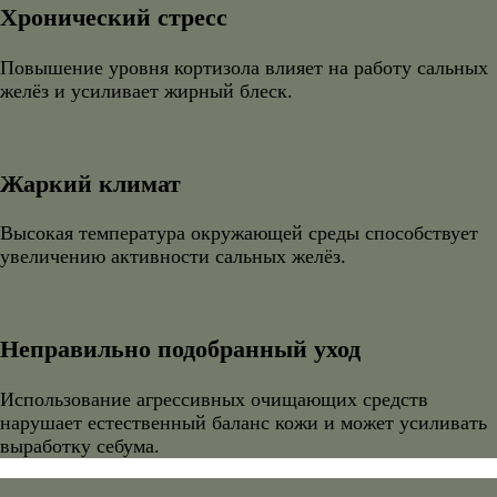
Хронический стресс
Повышение уровня кортизола влияет на работу сальных
желёз и усиливает жирный блеск.
Жаркий климат
Высокая температура окружающей среды способствует
увеличению активности сальных желёз.
Неправильно подобранный уход
Использование агрессивных очищающих средств
нарушает естественный баланс кожи и может усиливать
выработку себума.