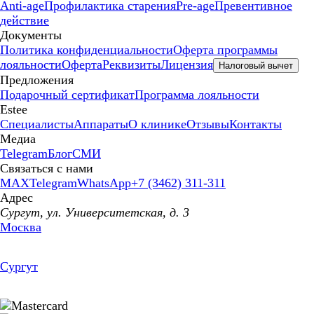
Anti-age
Профилактика старения
Pre-age
Превентивное
действие
Документы
Политика конфиденциальности
Оферта программы
лояльности
Оферта
Реквизиты
Лицензия
Налоговый вычет
Предложения
Подарочный сертификат
Программа лояльности
Estee
Специалисты
Аппараты
О клинике
Отзывы
Контакты
Медиа
Telegram
Блог
СМИ
Связаться с нами
MAX
Telegram
WhatsApp
+7 (3462) 311-311
Адрес
Сургут, ул. Университетская, д. 3
Москва
Сургут