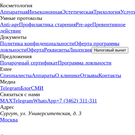
Косметология
Аппаратная
Инъекционная
Эстетическая
Трихология
Услуг
Умные протоколы
Anti-age
Профилактика старения
Pre-age
Превентивное
действие
Документы
Политика конфиденциальности
Оферта программы
лояльности
Оферта
Реквизиты
Лицензия
Налоговый вычет
Предложения
Подарочный сертификат
Программа лояльности
Estee
Специалисты
Аппараты
О клинике
Отзывы
Контакты
Медиа
Telegram
Блог
СМИ
Связаться с нами
MAX
Telegram
WhatsApp
+7 (3462) 311-311
Адрес
Сургут, ул. Университетская, д. 3
Москва