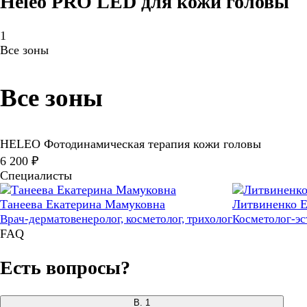
Heleo PRO LED для кожи головы
1
Все зоны
Все зоны
HELEO Фотодинамическая терапия кожи головы
6 200 ₽
Специалисты
Танеева Екатерина Мамуковна
Литвиненко Е
Врач-дерматовенеролог, косметолог, трихолог
Косметолог-эс
FAQ
Есть вопросы?
В.
1