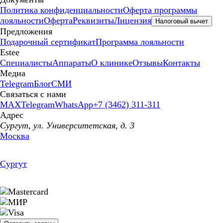
Политика конфиденциальности
Оферта программы
лояльности
Оферта
Реквизиты
Лицензия
Налоговый вычет
Предложения
Подарочный сертификат
Программа лояльности
Estee
Специалисты
Аппараты
О клинике
Отзывы
Контакты
Медиа
Telegram
Блог
СМИ
Связаться с нами
MAX
Telegram
WhatsApp
+7 (3462) 311-311
Адрес
Сургут, ул. Университетская, д. 3
Москва
Сургут