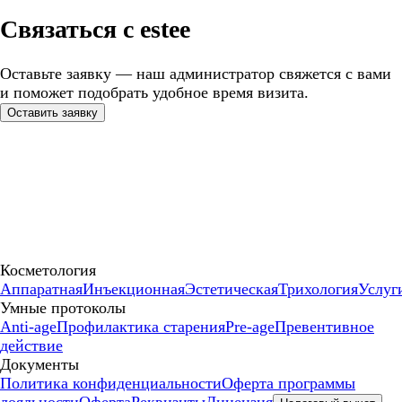
Связаться с estee
Оставьте заявку — наш администратор свяжется с вами
и поможет подобрать удобное время визита.
Оставить заявку
Косметология
Аппаратная
Инъекционная
Эстетическая
Трихология
Услуг
Умные протоколы
Anti-age
Профилактика старения
Pre-age
Превентивное
действие
Документы
Политика конфиденциальности
Оферта программы
лояльности
Оферта
Реквизиты
Лицензия