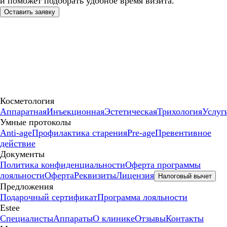
и поможет подобрать удобное время визита.
Оставить заявку
Косметология
Аппаратная
Инъекционная
Эстетическая
Трихология
Услуг
Умные протоколы
Anti-age
Профилактика старения
Pre-age
Превентивное
действие
Документы
Политика конфиденциальности
Оферта программы
лояльности
Оферта
Реквизиты
Лицензия
Налоговый вычет
Предложения
Подарочный сертификат
Программа лояльности
Estee
Специалисты
Аппараты
О клинике
Отзывы
Контакты