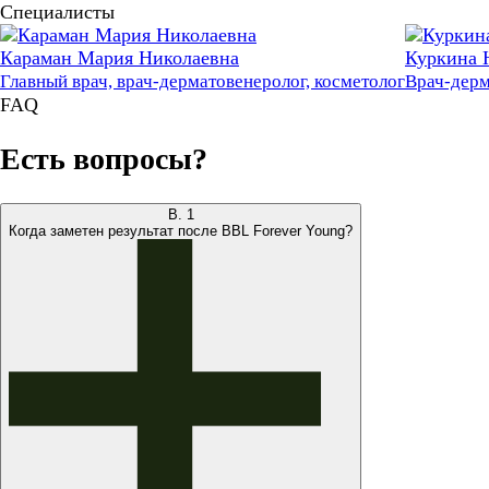
Специалисты
Караман Мария Николаевна
Куркина 
Главный врач, врач-дерматовенеролог, косметолог
Врач-дерм
FAQ
Есть вопросы?
В.
1
Когда заметен результат после BBL Forever Young?