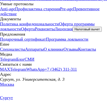
Умные протоколы
Anti-age
Профилактика старения
Pre-age
Превентивное
действие
Документы
Политика конфиденциальности
Оферта программы
лояльности
Оферта
Реквизиты
Лицензия
Налоговый вычет
Предложения
Подарочный сертификат
Программа лояльности
Estee
Специалисты
Аппараты
О клинике
Отзывы
Контакты
Медиа
Telegram
Блог
СМИ
Связаться с нами
MAX
Telegram
WhatsApp
+7 (3462) 311-311
Адрес
Сургут, ул. Университетская, д. 3
Москва
Сургут