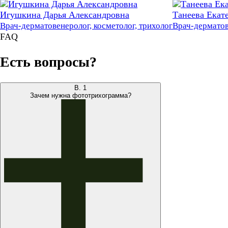
Игушкина Дарья Александровна
Танеева Екат
Врач-дерматовенеролог, косметолог, трихолог
Врач-дерматов
FAQ
Есть вопросы?
В.
1
Зачем нужна фототрихограмма?