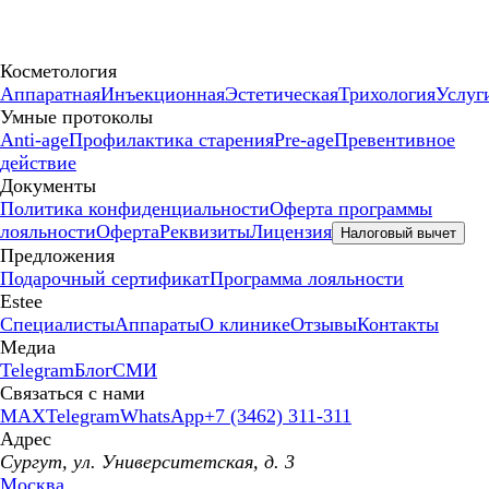
Косметология
Аппаратная
Инъекционная
Эстетическая
Трихология
Услуг
Умные протоколы
Anti-age
Профилактика старения
Pre-age
Превентивное
действие
Документы
Политика конфиденциальности
Оферта программы
лояльности
Оферта
Реквизиты
Лицензия
Налоговый вычет
Предложения
Подарочный сертификат
Программа лояльности
Estee
Специалисты
Аппараты
О клинике
Отзывы
Контакты
Медиа
Telegram
Блог
СМИ
Связаться с нами
MAX
Telegram
WhatsApp
+7 (3462) 311-311
Адрес
Сургут, ул. Университетская, д. 3
Москва