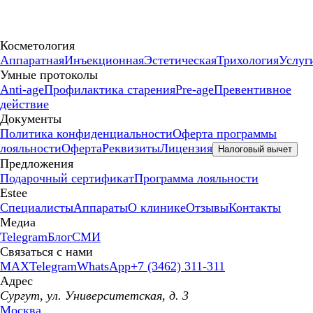
Косметология
Аппаратная
Инъекционная
Эстетическая
Трихология
Услуг
Умные протоколы
Anti-age
Профилактика старения
Pre-age
Превентивное
действие
Документы
Политика конфиденциальности
Оферта программы
лояльности
Оферта
Реквизиты
Лицензия
Налоговый вычет
Предложения
Подарочный сертификат
Программа лояльности
Estee
Специалисты
Аппараты
О клинике
Отзывы
Контакты
Медиа
Telegram
Блог
СМИ
Связаться с нами
MAX
Telegram
WhatsApp
+7 (3462) 311-311
Адрес
Сургут, ул. Университетская, д. 3
Москва